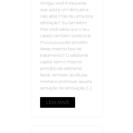
Amiga, você é daquelas
que adora um skincare e
não abre mão de uma boa
esfoliação? Eu também!
Mas você sabia que o seu
cabelo também pode tirar
muuuuuuuuito proveito
desse mesmo tipo de
tratamento? O esfoliante
capilar tem o mesmo
princípio do esfoliante
facial, remover as células
mortas e promover aquela
sensação de renovação, […]
LEIA MAIS