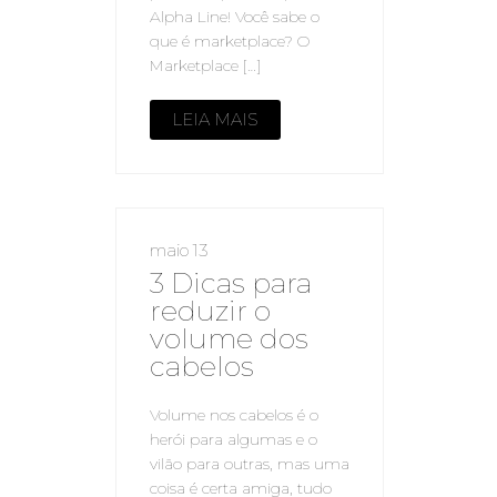
Alpha Line! Você sabe o
que é marketplace? O
Marketplace […]
LEIA MAIS
maio 13
3 Dicas para
reduzir o
volume dos
cabelos
Volume nos cabelos é o
herói para algumas e o
vilão para outras, mas uma
coisa é certa amiga, tudo