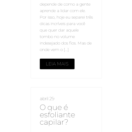
depende de como a gente
aprende a lidar com ele.
Por isso, hoje eu separei três
dicas incríveis para você
que quer dar aquele
tombo no volume
indesejado dos fios. Mas de
onde vem o […]
LEIA MAIS
abril 29
O que é
esfoliante
capilar?