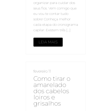
organizar para cuidar dos
seus fios. Vem comigo que
eu vou te contar tudo
sobre! Conheça melhor
cada etapa do cronograma
capilar: Existem três […]
LEIA MAIS
fevereiro 11
Como tirar o
amarelado
dos cabelos
loiros e
grisalhos