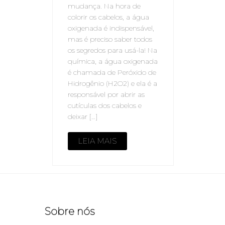
mudança. Na hora de
colorir os cabelos, a água
oxigenada é indispensável,
mas é preciso saber todos
os segredos para usá-la! Na
química, a água oxigenada
é chamada de Peróxido de
Hidrogênio (H2O2) e ela é a
responsável por abrir as
cutículas dos cabelos e
deixar […]
LEIA MAIS
Sobre nós