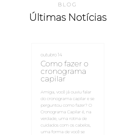
BLOG
Últimas Notícias
outubro 14
Como fazer o
cronograma
capilar
Amiga, você já ouviu falar
do cronograma capilar e se
perguntou como fazer? O
Cronograma Capilar é, na
verdade, uma rotina de
cuidados com os cabelos,
uma forma de você se