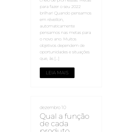
para fazer o seu 2022
brilhar! Quando pensamos
em réveillon,
automaticamente
pensamos nas metas para
o novo ano. Muitos
objetivos dependem de
oportunidades e situações
que, às […]
LEIA MAIS
dezembro 10
Qual a função
de cada
produto