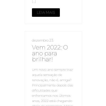
[…]
LEIA MAIS
dezembro 23
Vem 2022: O
ano para
brilhar!
Um novo ano sempre traz
aquela sensação de
renovação, não é, amiga?
Principalmente depois das
dificuldades que
enfrentamos nos últimos
anos, 2022 está chegando
cheio de promessas. Metas