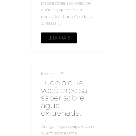
inspiradoras. No vídeo de
anúncio, quem faz a
narração é Lana Condor, e
diversas […]
LEIA MAIS
fevereiro 25
Tudo o que
você precisa
saber sobre
água
oxigenada!
Amiga, hoje o papo é com
quem adora uma