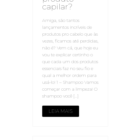
capilar?
Amiga, são tantos
lançamentos incríveis de
produtos pro cabelo que às
vezes, ficamos até perdidas,
não é? Vem cá, que hoje eu
vou te explicar certinho o
que cada um dos produtos
essenciais faz no seu fio e
qual a melhor ordem para
usá-lo! 1 – Shampoo Vamos
começar com a limpeza! O
shampoo você […]
LEIA MAIS