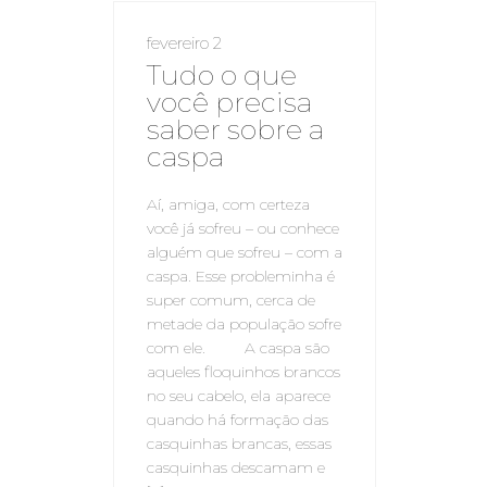
fevereiro 2
Tudo o que
você precisa
saber sobre a
caspa
Aí, amiga, com certeza
você já sofreu – ou conhece
alguém que sofreu – com a
caspa. Esse probleminha é
super comum, cerca de
metade da população sofre
com ele. A caspa são
aqueles floquinhos brancos
no seu cabelo, ela aparece
quando há formação das
casquinhas brancas, essas
casquinhas descamam e