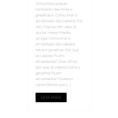
Uma preocupação
constante das loiras e
grisalhas é: Como tirar o
amarelado dos cabelos! Por
isso, hoje eu vim aqui te
ajudar nessa missão,
amiga! Como tirar o
amarelado dos cabelos
loiros e grisalhos: Por que
os cabelos ficam
amarelados? Mas afinal,
por que os cabelos loiros e
grisalhos ficam
amarelados? Existem
vários fatores que […]
LEIA MAIS