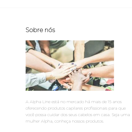
Sobre nós
A Alpha Line está no mercado há mais de 15 anos
oferecendo produtos capilares profissionais para que
você possa cuidar dos seus cabelos em casa. Seja uma
mulher Alpha, conheça nossos produtos.