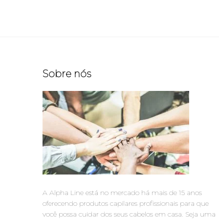
Sobre nós
A Alpha Line está no mercado há mais de 15 anos
oferecendo produtos capilares profissionais para que
você possa cuidar dos seus cabelos em casa. Seja uma