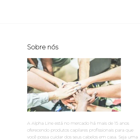
Sobre nós
A Alpha Line está no mercado há mais de 15 anos
oferecendo produtos capilares profissionais para que
você possa cuidar dos seus cabelos em casa. Seja uma