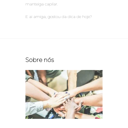
manteiga capilar.
E ai amiga, gostou da dica de hoje?
Sobre nós