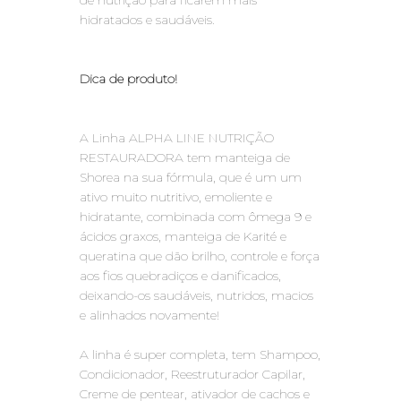
de nutrição para ficarem mais
hidratados e saudáveis.
Dica de produto!
A Linha ALPHA LINE NUTRIÇÃO
RESTAURADORA tem manteiga de
Shorea na sua fórmula, que é um um
ativo muito nutritivo, emoliente e
hidratante, combinada com ômega 9 e
ácidos graxos, manteiga de Karité e
queratina que dão brilho, controle e força
aos fios quebradiços e danificados,
deixando-os saudáveis, nutridos, macios
e alinhados novamente!
A linha é super completa, tem Shampoo,
Condicionador, Reestruturador Capilar,
Creme de pentear, ativador de cachos e