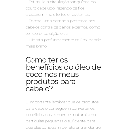
– Estimula a circulação sanguínea no
couro cabeludo, fazendo os fios
crescerem mais fortes e resistentes.
– Forma uma camada protetora nos
cabelos contra os danos externos, como
sol, cloro, poluição e sal;
– Hidrata profundamente os fios, dando
mais brilho.
Como ter os
benefícios do óleo de
coco nos meus
produtos para
cabelo?
É importante lembrar que os produtos
para cabelo conseguem converter os
benefícios dos elementos naturais em
partículas pequenas o suficiente para
que elas consigam de fato entrar dentro