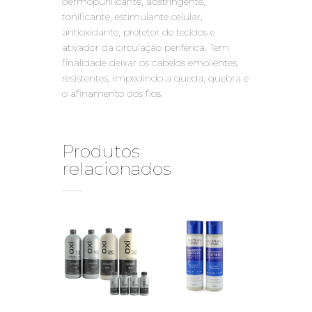
dermopurificante, adstringente,
tonificante, estimulante celular,
antioxidante, protetor de tecidos e
ativador da circulação periférica. Tem
finalidade deixar os cabelos emolientes,
resistentes, impedindo a queda, quebra e
o afinamento dos fios.
Produtos
relacionados