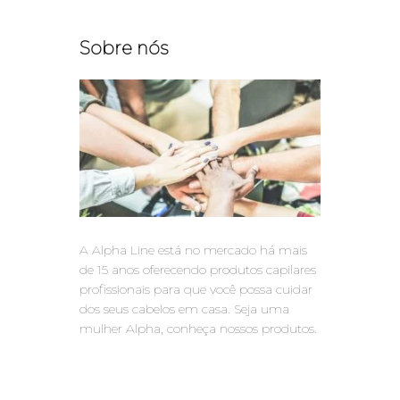
Sobre nós
A Alpha Line está no mercado há mais
de 15 anos oferecendo produtos capilares
profissionais para que você possa cuidar
dos seus cabelos em casa. Seja uma
mulher Alpha, conheça nossos produtos.