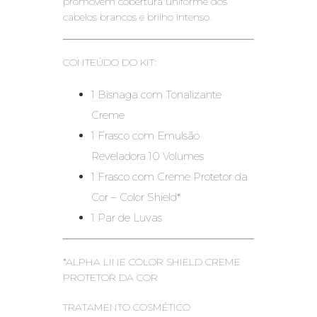
promovem cobertura uniforme dos
cabelos brancos e brilho intenso.
CONTEÚDO DO KIT:
1 Bisnaga com Tonalizante
Creme
1 Frasco com Emulsão
Reveladora 10 Volumes
1 Frasco com Creme Protetor da
Cor – Color Shield*
1 Par de Luvas
*ALPHA LINE COLOR SHIELD CREME
PROTETOR DA COR
TRATAMENTO COSMÉTICO