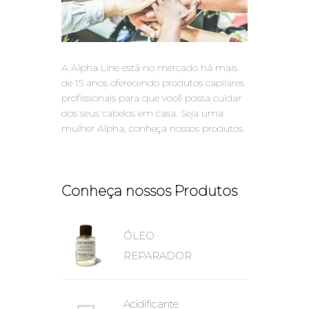
A Alpha Line está no mercado há mais
de 15 anos oferecendo produtos capilares
profissionais para que você possa cuidar
dos seus cabelos em casa. Seja uma
mulher Alpha, conheça nossos produtos.
Conheça nossos Produtos
ÓLEO
REPARADOR
Acidificante